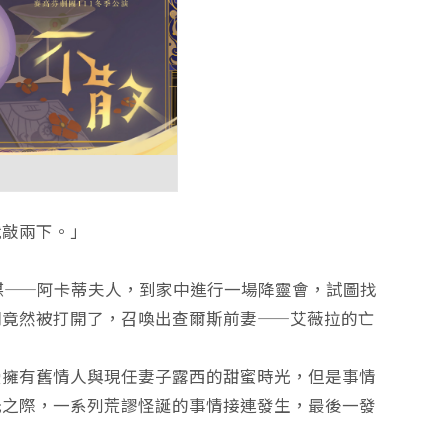
就敲兩下。」
靈媒——阿卡蒂夫人，到家中進行一場降靈會，試圖找
門竟然被打開了，召喚出查爾斯前妻——艾薇拉的亡
受擁有舊情人與現任妻子露西的甜蜜時光，但是事情
光之際，一系列荒謬怪誕的事情接連發生，最後一發