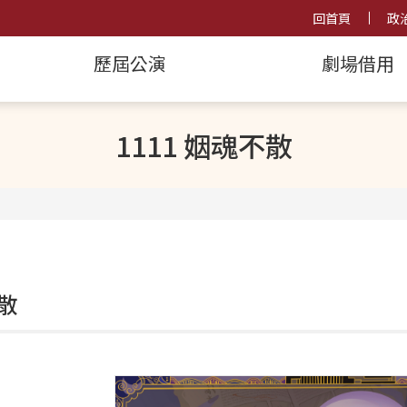
回首頁
政
歷屆公演
劇場借用
1111 姻魂不散
散