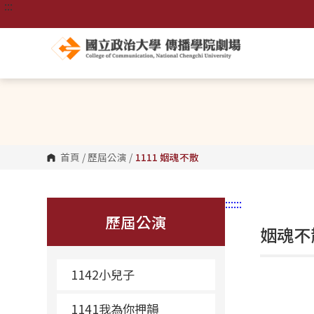
:::
跳
到
主
要
內
容
區
塊
首頁
/
歷屆公演
/
1111 姻魂不散
:::
:::
歷屆公演
姻魂不
1142小兒子
1141我為你押韻