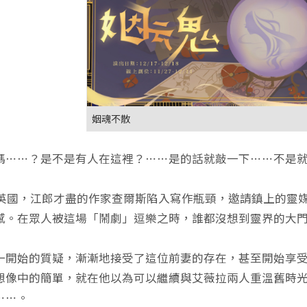
姻魂不散
嗎⋯⋯？是不是有人在這裡？⋯⋯是的話就敲一下⋯⋯不是
年的英國，江郎才盡的作家查爾斯陷入寫作瓶頸，邀請鎮上的
感。在眾人被這場「鬧劇」逗樂之時，誰都沒想到靈界的大
一開始的質疑，漸漸地接受了這位前妻的存在，甚至開始享
想像中的簡單，就在他以為可以繼續與艾薇拉兩人重溫舊時
⋯⋯。