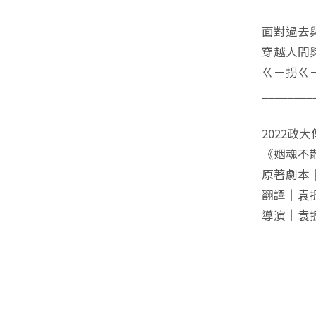
面對過去
穿越人間
ㄍㄧ拐ㄍ
________
2022政
《姻魂不
原著劇本｜No
翻譯｜袁
導演｜袁