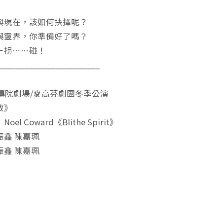
與現在，該如何抉擇呢？
與靈界，你準備好了嗎？
ㄧ拐⋯⋯碰！
_______________________
大傳院劇場/麥高芬劇團冬季公演
散》
el Coward《Blithe Spirit》
振鑫 陳嘉珮
振鑫 陳嘉珮