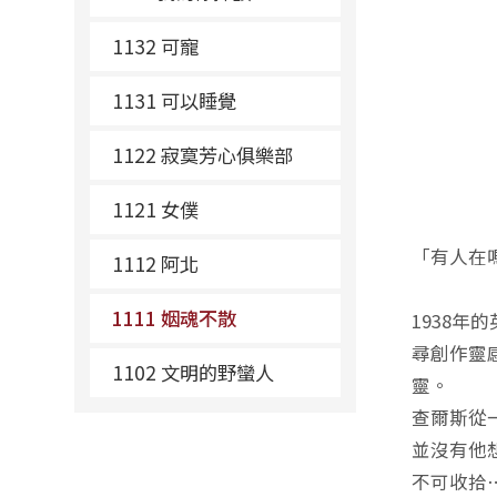
1132 可寵
1131 可以睡覺
1122 寂寞芳心俱樂部
1121 女僕
「有人在
1112 阿北
1111 姻魂不散
1938
尋創作靈
1102 文明的野蠻人
靈。
查爾斯從
並沒有他
不可收拾