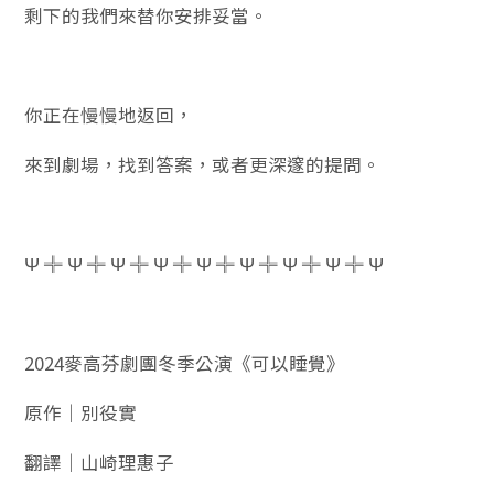
剩下的我們來替你安排妥當。
你正在慢慢地返回，
來到劇場，找到答案，或者更深邃的提問。
Ψ ╬ Ψ ╬ Ψ ╬ Ψ ╬ Ψ ╬ Ψ ╬ Ψ ╬ Ψ ╬ Ψ
2024麥高芬劇團冬季公演《可以睡覺》
原作｜別役實
翻譯｜山崎理惠子