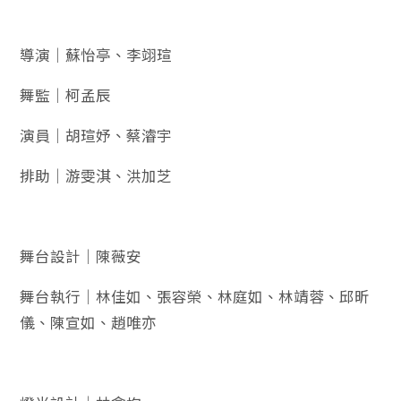
導演｜蘇怡亭、李翊瑄
舞監｜柯孟辰
演員｜胡瑄妤、蔡濬宇
排助｜游雯淇、洪加芝
舞台設計｜陳薇安
舞台執行｜林佳如、張容榮、林庭如、林靖蓉、邱昕
儀、陳宣如、趙唯亦