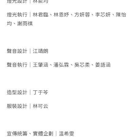
燈光設計｜林兪均
燈光執行｜林君臨、林恩妤、方妍蓉、李芯妍、陳怡
均、謝雨祺
聲音設計｜江靖朗
聲音執行｜王肇涵、潘弘霖、吳芯柔、姜語涵
造型設計｜丁于芩
服裝設計｜林可云
宣傳統籌、實體企劃｜溫希雯