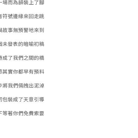
一場而為韻裝上了腳
音符號邊緣來回走跳
與故事無預警地來到
個未發表的暗喻初稿
時成了我們之間的橋
節其實你都早有預料
步將我們倆拽出泥淖
切包裝成了天意引導
下等著你們免費索要