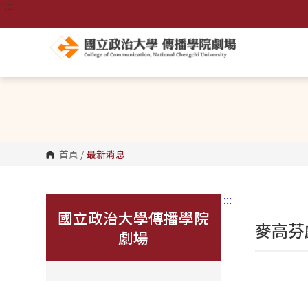
:::
跳
到
主
要
內
容
區
塊
首頁
/
最新消息
:::
國立政治大學傳播學院
麥高芬
劇場