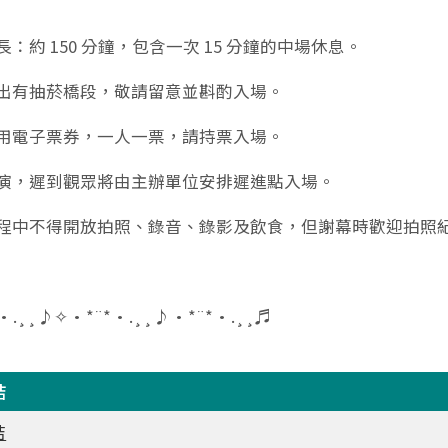
長：約 150 分鐘，包含一次 15 分鐘的中場休息。
演出有抽菸橋段，敬請留意並斟酌入場。
使用電子票券，一人一票，請持票入場。
開演，遲到觀眾將由主辦單位安排遲進點入場。
過程中不得開放拍照、錄音、錄影及飲食，但謝幕時歡迎拍照
•.¸¸♪✧•*¨*•.¸¸♪•*¨*•.¸¸♬
結
結