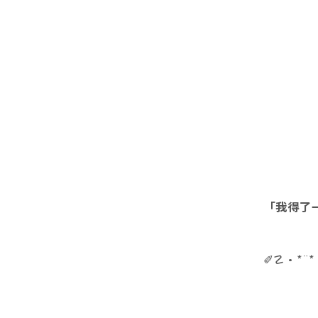
「我得了
✐☡•*¨*