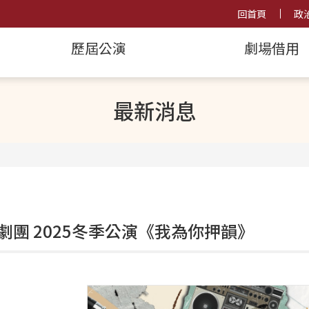
回首頁
政
歷屆公演
劇場借用
最新消息
劇團 2025冬季公演《我為你押韻》