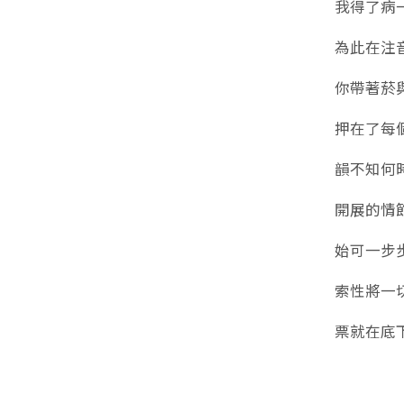
我得了病
為此在注
你帶著菸
押在了每
韻不知何
開展的情
始可一步
索性將一
票就在底