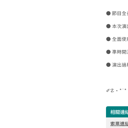
● 節目全
● 本次
● 全面
● 準時
● 演出
✐☡•*¨*
相關連
索票連