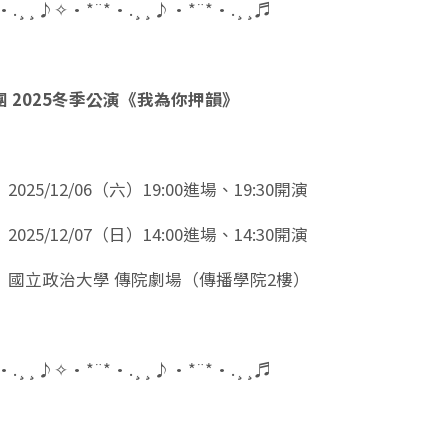
•.¸¸♪✧•*¨*•.¸¸♪•*¨*•.¸¸♬
 2025冬季公演《我為你押韻》
025/12/06（六）19:00進場、19:30開演
12/07（日）14:00進場、14:30開演
｜國立政治大學 傳院劇場（傳播學院2樓）
•.¸¸♪✧•*¨*•.¸¸♪•*¨*•.¸¸♬