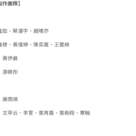
製作團隊】
佳如、蔡濬宇、趙唯亦
雍棣、黃僅婷、陳奕嘉、王蕓綺
｜黃伊晨
｜游婉彤
｜謝雨祺
｜文亭云、李寈、張育嘉、張勛翔、覃翰