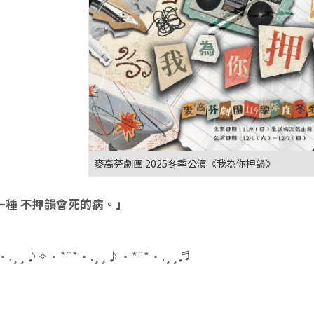
麥高芬劇團 2025冬季公演《我為你押韻》
一種 不押韻會死的病。」
•.¸¸♪✧•*¨*•.¸¸♪•*¨*•.¸¸♬