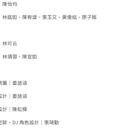
｜陳怡均
｜林庭如、陳宥諼、張玉又、黃偉紘、廖子銘
｜林可云
｜林靖蓉、陳宣如
統籌｜姜語涵
設計｜姜語涵
設計｜陳虹樺
密歐、DJ 角色設計｜張琦勤