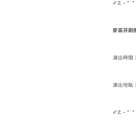
✐☡•*¨*
麥高芬劇團
演出時間｜2
2025/
演出地點
✐☡•*¨*