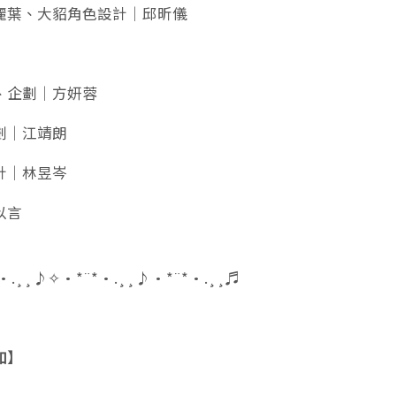
麗葉、大貂角色設計｜邱昕儀
、企劃｜方妍蓉
劃｜江靖朗
計｜林昱岑
以言
•.¸¸♪✧•*¨*•.¸¸♪•*¨*•.¸¸♬
知】